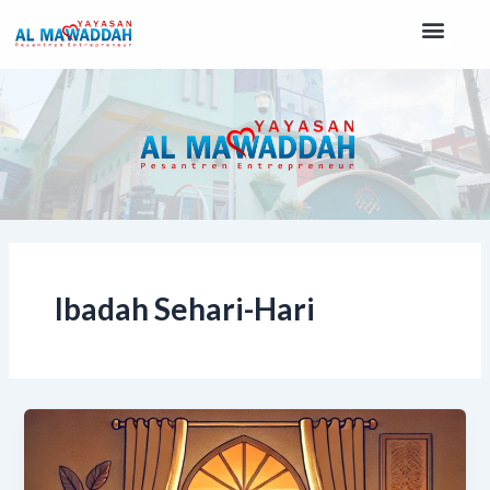
Lewati
Men
ke
konten
Ibadah Sehari-Hari