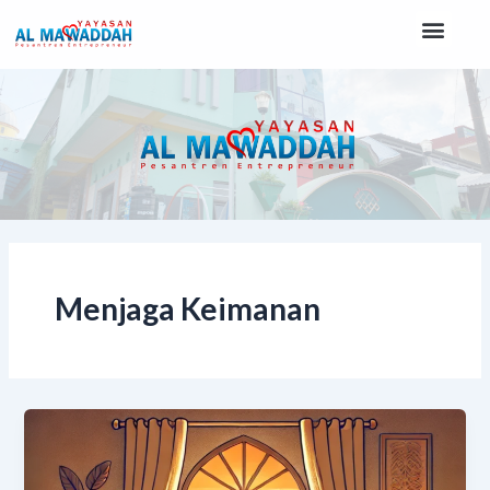
Lewati
Men
ke
konten
Menjaga Keimanan