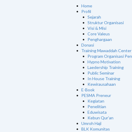
Menu
Home
Profil
Sejarah
Struktur Organisasi
Visi & Misi
Core Valeus
Penghargaan
Donasi
Training Mawaddah Center
Program Organisasi Pe
Hypno Motivation
Laedership Training
Public Seminar
In House Training
Kewirausahaan
E-Book
PESMA Preneur
Kegiatan
Penelitian
Eduwisata
Kebun Qur’an
Umroh Haji
BLK Komunitas