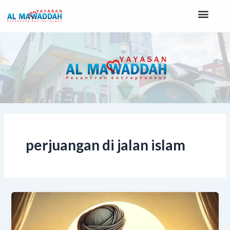
Lewati
Men
ke
konten
perjuangan di jalan islam