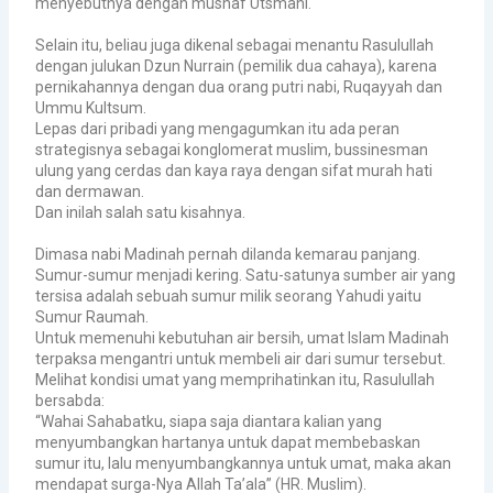
menyebutnya dengan mushaf Utsmani.
Selain itu, beliau juga dikenal sebagai menantu Rasulullah
dengan julukan Dzun Nurrain (pemilik dua cahaya), karena
pernikahannya dengan dua orang putri nabi, Ruqayyah dan
Ummu Kultsum.
Lepas dari pribadi yang mengagumkan itu ada peran
strategisnya sebagai konglomerat muslim, bussinesman
ulung yang cerdas dan kaya raya dengan sifat murah hati
dan dermawan.
Dan inilah salah satu kisahnya.
Dimasa nabi Madinah pernah dilanda kemarau panjang.
Sumur-sumur menjadi kering. Satu-satunya sumber air yang
tersisa adalah sebuah sumur milik seorang Yahudi yaitu
Sumur Raumah.
Untuk memenuhi kebutuhan air bersih, umat Islam Madinah
terpaksa mengantri untuk membeli air dari sumur tersebut.
Melihat kondisi umat yang memprihatinkan itu, Rasulullah
bersabda:
“Wahai Sahabatku, siapa saja diantara kalian yang
menyumbangkan hartanya untuk dapat membebaskan
sumur itu, lalu menyumbangkannya untuk umat, maka akan
mendapat surga-Nya Allah Ta’ala” (HR. Muslim).