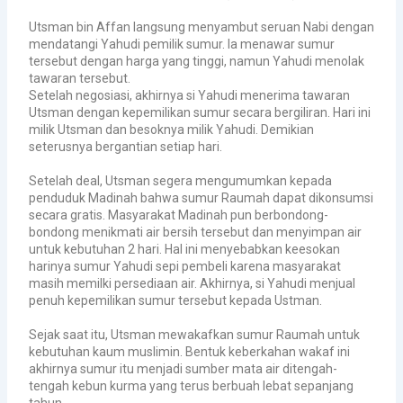
Utsman bin Affan langsung menyambut seruan Nabi dengan
mendatangi Yahudi pemilik sumur. Ia menawar sumur
tersebut dengan harga yang tinggi, namun Yahudi menolak
tawaran tersebut.
Setelah negosiasi, akhirnya si Yahudi menerima tawaran
Utsman dengan kepemilikan sumur secara bergiliran. Hari ini
milik Utsman dan besoknya milik Yahudi. Demikian
seterusnya bergantian setiap hari.
Setelah deal, Utsman segera mengumumkan kepada
penduduk Madinah bahwa sumur Raumah dapat dikonsumsi
secara gratis. Masyarakat Madinah pun berbondong-
bondong menikmati air bersih tersebut dan menyimpan air
untuk kebutuhan 2 hari.
Hal ini menyebabkan keesokan
harinya sumur Yahudi sepi pembeli karena masyarakat
masih memilki persediaan air. Akhirnya, si Yahudi menjual
penuh kepemilikan sumur tersebut kepada Ustman.
Sejak saat itu, Utsman mewakafkan sumur Raumah untuk
kebutuhan kaum muslimin. Bentuk keberkahan wakaf ini
akhirnya sumur itu menjadi sumber mata air ditengah-
tengah kebun kurma yang terus berbuah lebat sepanjang