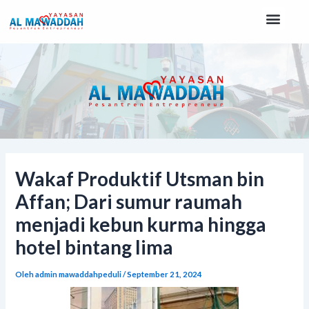
Lewati
Post
Men
ke
navigation
konten
Wakaf Produktif Utsman bin
Affan; Dari sumur raumah
menjadi kebun kurma hingga
hotel bintang lima
Oleh
admin mawaddahpeduli
/
September 21, 2024